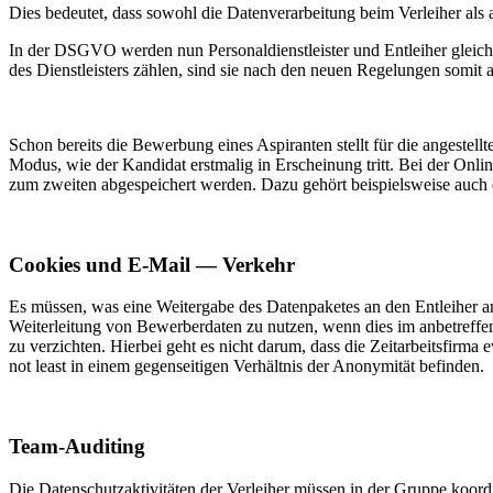
Dies bedeutet, dass sowohl die Datenverarbeitung beim Verleiher al
In der DSGVO werden nun Personaldienstleister und Entleiher gleiche
des Dienstleisters zählen, sind sie nach den neuen Regelungen somit
Schon bereits die Bewerbung eines Aspiranten stellt für die angestellt
Modus, wie der Kandidat erstmalig in Erscheinung tritt. Bei der Onl
zum zweiten abgespeichert werden. Dazu gehört beispielsweise auch 
Cookies und E-Mail — Verkehr
Es müssen, was eine Weitergabe des Datenpaketes an den Entleiher a
Weiterleitung von Bewerberdaten zu nutzen, wenn dies im anbetreffen
zu verzichten. Hierbei geht es nicht darum, dass die Zeitarbeitsfirma
not least in einem gegenseitigen Verhältnis der Anonymität befinden.
Team-Auditing
Die Datenschutzaktivitäten der Verleiher müssen in der Gruppe koord