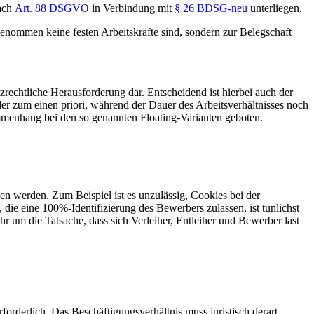
nach
Art. 88 DSGVO
in Verbindung mit
§ 26 BDSG-neu
unterliegen.
enommen keine festen Arbeitskräfte sind, sondern zur Belegschaft
tzrechtliche Herausforderung dar. Entscheidend ist hierbei auch der
er zum einen priori, während der Dauer des Arbeitsverhältnisses noch
mmenhang bei den so genannten Floating-Varianten geboten.
 werden. Zum Beispiel ist es unzulässig, Cookies bei der
ie eine 100%-Identifizierung des Bewerbers zulassen, ist tunlichst
hr um die Tatsache, dass sich Verleiher, Entleiher und Bewerber last
orderlich. Das Beschäftigungsverhältnis muss juristisch derart