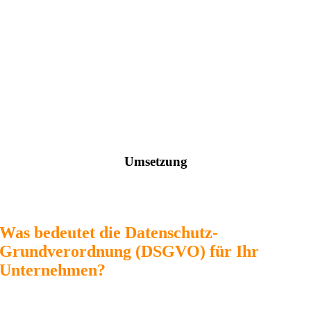
Umsetzung
Wir unterstützen bei der praktischen Umsetzung der
Datenschutzanforderungen – damit Ihre Website sicher ist!
Was bedeutet die Datenschutz-
Grundverordnung (DSGVO) für Ihr
Unternehmen?
Das Thema
Datenschutz
beginnt ganz praktisch in den Räumen eine