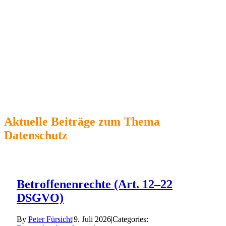
“Als Online Marketer mit reichlich
Vertriebserfahrung kenne ich die einzelnen Abläufe
innerhalb komplexer Strukturen und habe das
fachliche Know-how um Ihr Unternehmen im
Bereich des Datenschutzes und natürlich einer
optimalen Umsetzung der DSGVO beraten zu
können.”
Kontakt:
+49 (0)89 2351 5690
pf@max2-consulting.de
Aktuelle Beiträge zum Thema
Datenschutz
Betroffenenrechte (Art. 12–22
DSGVO)
By
Peter Fürsicht
|
9. Juli 2026
|
Categories: