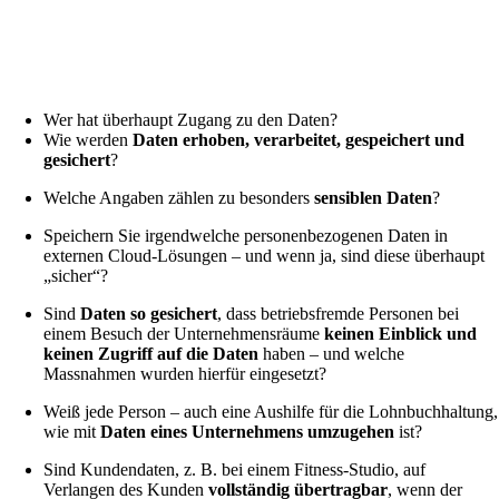
Unternehmens oder einer Praxis – allgemein gesprochen bei de
Verarbeitung von personenbezogenen Daten ihrer Kunden, Patiente
aber natürlich auch Ihrer Angestellten. Auch ohne
Internetseite
is
man z. B. als Unternehmer somit gegenüber der zuständige
Datenschutzbehörde auskunfts- und rechenschaftspflichtig
:
Wer hat überhaupt Zugang zu den Daten?
Wie werden
Daten erhoben, verarbeitet, gespeichert und
gesichert
?
Welche Angaben zählen zu besonders
sensiblen Daten
?
Speichern Sie irgendwelche personenbezogenen Daten in
externen Cloud-Lösungen – und wenn ja, sind diese überhaupt
„sicher“?
Sind
Daten so gesichert
, dass betriebsfremde Personen bei
einem Besuch der Unternehmensräume
keinen Einblick und
keinen Zugriff auf die Daten
haben – und welche
Massnahmen wurden hierfür eingesetzt?
Weiß jede Person – auch eine Aushilfe für die Lohnbuchhaltung,
wie mit
Daten eines Unternehmens umzugehen
ist?
Sind Kundendaten, z. B. bei einem Fitness-Studio, auf
Verlangen des Kunden
vollständig übertragbar
, wenn der