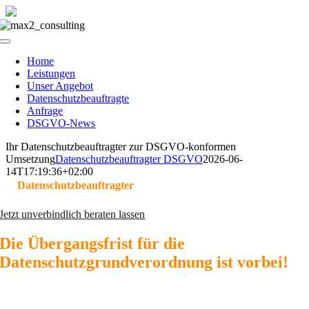
Skip
to
Toggle
content
Navigation
Home
Leistungen
Unser Angebot
Datenschutzbeauftragte
Anfrage
DSGVO-News
Ihr Datenschutzbeauftragter zur DSGVO-konformen
Umsetzung
Datenschutzbeauftragter DSGVO
2026-06-
14T17:19:36+02:00
Ihr
Datenschutzbeauftragter
zur
DSGVO-konformen Umsetzung
Jetzt unverbindlich beraten lassen
Die Übergangsfrist für die
Datenschutzgrundverordnung ist vorbei!
Die
Datenschutzgrundverordnung DSGVO
ist seit dem 25.05.201
verbindlich. Das wissen inzwischen die meisten.