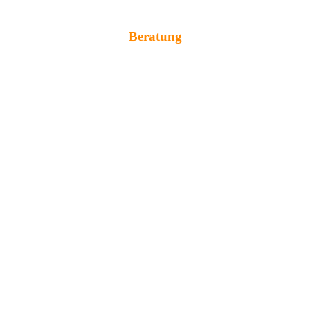
Beratung
Wir unterstützen Sie bei allen Fragen rund um das Thema Datenschutz
und DSGVO.