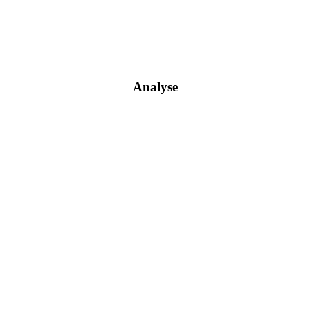
Analyse
Wir prüfen Ihre Website, Prozesse und Dokumente auf DSGVO-
Konformität – schnell, präzise und rechtssicher.