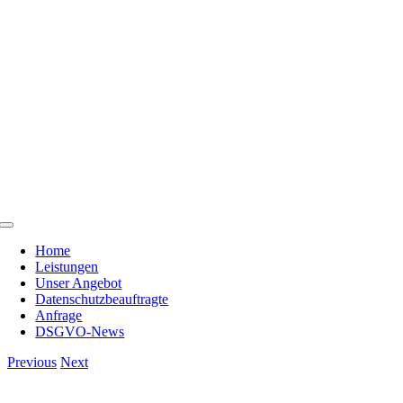
Skip
to
content
Toggle
Navigation
Home
Leistungen
Unser Angebot
Datenschutzbeauftragte
Anfrage
DSGVO-News
Previous
Next
View