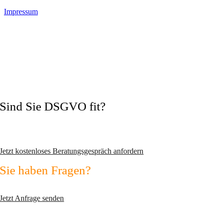
Impressum
Sind Sie DSGVO fit?
Vermeiden Sie Abmahnungen und wechseln Sie zum zertifizierten
Datenschutzexperten!
Jetzt kostenloses Beratungsgespräch anfordern
Sie haben Fragen?
Nutzen Sie unser Kontaktformular!
Jetzt Anfrage senden
max2-consulting GmbH