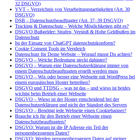
32 DSGVO)
VVT – Verzeichnis von Verarbeitungstaetigkeiten (Art. 30
DSGVO)
DSB – Datenschutzbeauftragter (Art. 37–39 DSGVO)
Tracking & Datenschutz – Welche Möglichkeiten gibt es?
DSGVO Bußgelder: Strafen, Verstoß & Hohe Geldbußen im
Datenschutz
Ist der Einsatz von ChatGPT datenschutzkonform?
Cookie Consent Tools im Vergleich
Datenschutz für Deine Website – Worauf musst Du achten?
DSGVO – Welche Bedeutung steckt dahinter?
DSGVO – Warum eine Datenschutzerklärung immer von
einem Datenschutzbeauftragten erstellt werden muss
DSGVO – Wix oder besser eine Webseite mit WordPress bei
einem europäischen Hoster betreiben?
DSGVO und TTDSG – was ist das – und wieso ist beides
wichtig beim Betrieb einer Webseite
DSGVO – Wieso ist der Hoster entscheidend bei der
Datenschutzerklärung und nicht der Standort des Servers
DSGVO – Benötigt jede Webseite einen Cookiebanner?
Brauche ich für den Betrieb einer Webseite einen
Datenschutzbeauftragten?
DSGVO: Warum ist die IP Adresse ein Teil der
personenbezogenen Daten?
DSGVO: Werden personenbezogenen Daten auf meiner