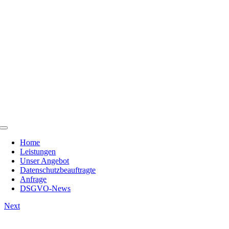
Skip
to
content
Toggle
Navigation
Home
Leistungen
Unser Angebot
Datenschutzbeauftragte
Anfrage
DSGVO-News
Next
View