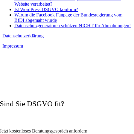
Website verarbeitet?
Ist WordPress DSGVO konform?
Warum die Facebook Fanpage der Bundesregierung vom
BfDI abgemaht wurde
Datenschutzgeneratoren schützen NICHT für Abmahnungen!
Datenschutzerklärung
Impressum
Sind Sie DSGVO fit?
Vermeiden Sie Abmahnungen und wechseln Sie zum zertifizierten
Datenschutzexperten!
Jetzt kostenloses Beratungsgespräch anfordern