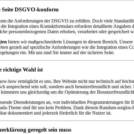
hre Seite DSGVO-konform
l, um die Anforderungen der DSGVO zu erfüllen. Doch viele Standardlö
e Integration eines Kontaktformulars erfordern detaillierte Angaben 
che personenbezogenen Daten erhoben, verarbeitet oder gespeichert w
gten
bieten wir maßgeschneiderte Lösungen in diesem Bereich. Unsere Ex
ehen gezielt auf spezifische Anforderungen wie die Integration eines 
elungen ein. Mit uns sind Sie immer auf der sicheren Seite.
richtige Wahl ist
-how ermöglicht es uns, Ihre Website nicht nur technisch auf höchst
sch ansprechend sein soll, sondern auch benutzerfreundlich und sicher. 
nd kümmern uns gleichzeitig um die Optimierung der Benutzerfreundlic
ssende Dienstleistungen an, von individuellen Programmierungen für I
Avada-Theme sind für uns kein Problem. Dank diesem Rundum-sorglos-P
ar dokumentiert und jederzeit förderlich für die Nutzer ist.
zerklärung geregelt sein muss