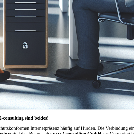
consulting sind beides!
nschutzkonformen Internetpräsenz häufig auf Hürden. Die Verbindung ei
rbsvorteil dar. Bei uns, der
max2-consulting GmbH
aus Germering be