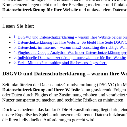
Kompetenzen liegen nicht nur in der Erstellung moderner und funkti
Datenschutzerklärung für Ihre Website
und umfassendem Datensch
Lesen Sie hier:
DSGVO und Datenschutzerklärung – warum Ihre Website beides br
Datenschutzerklärung für Ihre Website: So bleibt Ihre Seite DSG
Datenschutz im Internet – warum max2-consulting die richtige Wahl
Plugins und Google Analytics: Was in der Datenschutzerklärung ger
Individuelle Datenschutzerklärung – unverzichtbar für Ihre Website
Fazit: Mit max2-consulting sind Sie bestens abgesichert
DSGVO und Datenschutzerklärung – warum Ihre Webs
Seit Inkrafttreten der Datenschutz-Grundverordnung (DSGVO) im Mai 2
Datenschutzerklärung auf Ihrer Website
kann gravierende Folgen
oder Daten durch Plugins ohne Zustimmung erhoben und verarbeitet 
Nutzer transparent zu machen und rechtliche Risiken zu minimieren.
Doch was bedeutet das konkret? Die Herausforderung liegt darin, ei
unsere Expertise ins Spiel – mit unseren erfahrenen Datenschutzbeauft
die Ihren individuellen Anforderungen gerecht wird.