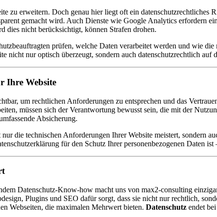
ite zu erweitern. Doch genau hier liegt oft ein datenschutzrechtliches 
parent gemacht wird. Auch Dienste wie Google Analytics erfordern ein
 dies nicht berücksichtigt, können Strafen drohen.
hutzbeauftragten prüfen, welche Daten verarbeitet werden und wie die 
e nicht nur optisch überzeugt, sondern auch datenschutzrechtlich auf d
r Ihre Website
ichtbar, um rechtlichen Anforderungen zu entsprechen und das Vertraue
ten, müssen sich der Verantwortung bewusst sein, die mit der Nutzung
 umfassende Absicherung.
ht nur die technischen Anforderungen Ihrer Website meistert, sondern au
tenschutzerklärung für den Schutz Ihrer personenbezogenen Daten ist – 
rt
dem Datenschutz-Know-how macht uns von max2-consulting einzigartig
ign, Plugins und SEO dafür sorgt, dass sie nicht nur rechtlich, sond
hnen Webseiten, die maximalen Mehrwert bieten.
Datenschutz
endet bei