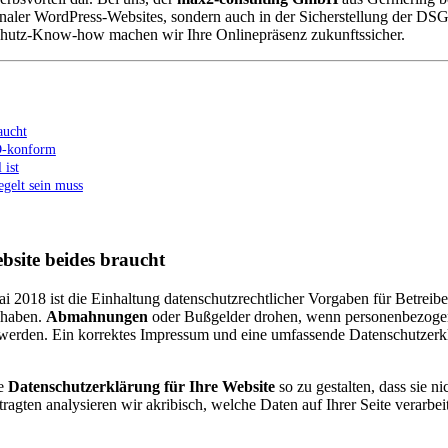
onaler WordPress-Websites, sondern auch in der Sicherstellung der DS
utz-Know-how machen wir Ihre Onlinepräsenz zukunftssicher.
aucht
VO-konform
 ist
egelt sein muss
ite beides braucht
018 ist die Einhaltung datenschutzrechtlicher Vorgaben für Betreiber 
 haben.
Abmahnungen
oder Bußgelder drohen, wenn personenbezogene
werden. Ein korrektes Impressum und eine umfassende Datenschutzerkl
ne
Datenschutzerklärung für Ihre Website
so zu gestalten, dass sie ni
ragten analysieren wir akribisch, welche Daten auf Ihrer Seite verarbe