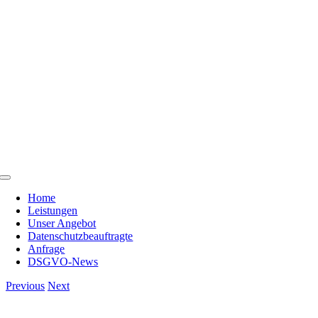
Skip
to
content
Toggle
Navigation
Home
Leistungen
Unser Angebot
Datenschutzbeauftragte
Anfrage
DSGVO-News
Previous
Next
View