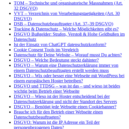
TOM – Technische und organisatorische Massnahmen (Art.
32 DSGVO)
VVT – Verzeichnis von Verarbeitungstaetigkeiten (Art. 30
DSGVO)
DSB – Datenschutzbeauftragter (Art. 37–39 DSGVO)
Tracking & Datenschutz – Welche Möglichkeiten gibt es?
DSGVO Bußgelder: Strafen, Verstoß & Hohe Geldbußen im
Datenschutz
Ist der Einsatz von ChatGPT datenschutzkonform?
Cookie Consent Tools im Vergleich
Datenschutz für Deine Website – Worauf musst Du achten?
DSGVO – Welche Bedeutung steckt dahinter?
DSGVO – Warum eine Datenschutzerklärung immer von
einem Datenschutzbeauftragten erstellt werden muss
DSGVO – Wix oder besser eine Webseite mit WordPress bei
einem europäischen Hoster betreiben?
DSGVO und TTDSG – was ist das – und wieso ist beides
wichtig beim Betrieb einer Webseite
DSGVO – Wieso ist der Hoster entscheidend bei der
Datenschutzerklärung und nicht der Standort des Servers
DSGVO – Benötigt jede Webseite einen Cookiebanner?
Brauche ich für den Betrieb einer Webseite einen
Datenschutzbeauftragten?
DSGVO: Warum ist die IP Adresse ein Teil der
personenbezogenen Daten?