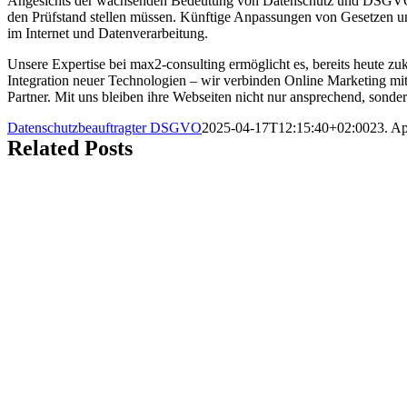
Angesichts der wachsenden Bedeutung von Datenschutz und DSGVO w
den Prüfstand stellen müssen. Künftige Anpassungen von Gesetzen 
im Internet und Datenverarbeitung.
Unsere Expertise bei max2-consulting ermöglicht es, bereits heute z
Integration neuer Technologien – wir verbinden Online Marketing mit 
Partner. Mit uns bleiben ihre Webseiten nicht nur ansprechend, sonder
Datenschutzbeauftragter DSGVO
2025-04-17T12:15:40+02:00
23. Ap
Related Posts