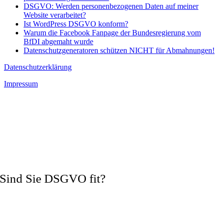
DSGVO: Werden personenbezogenen Daten auf meiner
Website verarbeitet?
Ist WordPress DSGVO konform?
Warum die Facebook Fanpage der Bundesregierung vom
BfDI abgemaht wurde
Datenschutzgeneratoren schützen NICHT für Abmahnungen!
Datenschutzerklärung
Impressum
Sind Sie DSGVO fit?
Vermeiden Sie Abmahnungen und wechseln Sie zum zertifizierten
Datenschutzexperten!