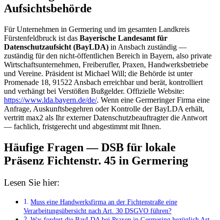
Aufsichtsbehörde
Für Unternehmen in Germering und im gesamten Landkreis
Fürstenfeldbruck ist das
Bayerische Landesamt für
Datenschutzaufsicht (BayLDA)
in Ansbach zuständig —
zuständig für den nicht-öffentlichen Bereich in Bayern, also private
Wirtschaftsunternehmen, Freiberufler, Praxen, Handwerksbetriebe
und Vereine. Präsident ist Michael Will; die Behörde ist unter
Promenade 18, 91522 Ansbach erreichbar und berät, kontrolliert
und verhängt bei Verstößen Bußgelder. Offizielle Website:
https://www.lda.bayern.de/de/
. Wenn eine Germeringer Firma eine
Anfrage, Auskunftsbegehren oder Kontrolle der BayLDA erhält,
vertritt max2 als Ihr externer Datenschutzbeauftragter die Antwort
— fachlich, fristgerecht und abgestimmt mit Ihnen.
Häufige Fragen — DSB für lokale
Präsenz Fichtenstr. 45 in Germering
Lesen Sie hier:
Muss eine Handwerksfirma an der Fichtenstraße eine
Verarbeitungsübersicht nach Art. 30 DSGVO führen?
Was fordert die BayLDA bei Praxen in Germering bezüglich Art.