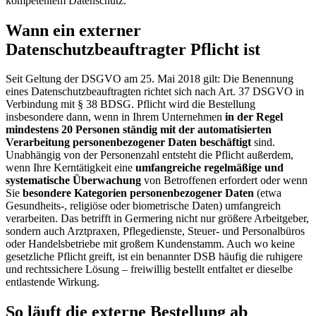
kompetentem Datenschutz.
Wann ein externer
Datenschutzbeauftragter Pflicht ist
Seit Geltung der DSGVO am 25. Mai 2018 gilt: Die Benennung
eines Datenschutzbeauftragten richtet sich nach Art. 37 DSGVO in
Verbindung mit § 38 BDSG. Pflicht wird die Bestellung
insbesondere dann, wenn in Ihrem Unternehmen
in der Regel
mindestens 20 Personen ständig mit der automatisierten
Verarbeitung personenbezogener Daten beschäftigt
sind.
Unabhängig von der Personenzahl entsteht die Pflicht außerdem,
wenn Ihre Kerntätigkeit eine
umfangreiche regelmäßige und
systematische Überwachung
von Betroffenen erfordert oder wenn
Sie
besondere Kategorien personenbezogener Daten
(etwa
Gesundheits-, religiöse oder biometrische Daten) umfangreich
verarbeiten. Das betrifft in Germering nicht nur größere Arbeitgeber,
sondern auch Arztpraxen, Pflegedienste, Steuer- und Personalbüros
oder Handelsbetriebe mit großem Kundenstamm. Auch wo keine
gesetzliche Pflicht greift, ist ein benannter DSB häufig die ruhigere
und rechtssichere Lösung – freiwillig bestellt entfaltet er dieselbe
entlastende Wirkung.
So läuft die externe Bestellung ab