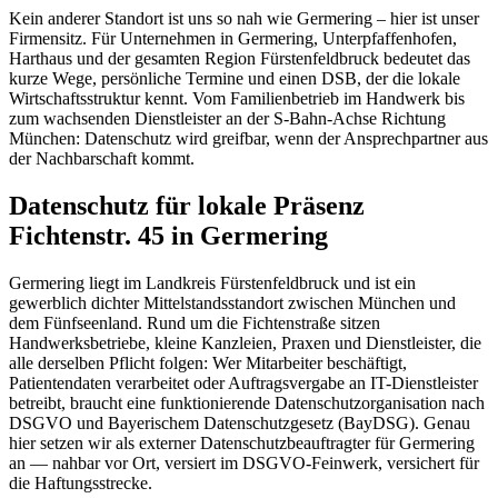
Kein anderer Standort ist uns so nah wie Germering – hier ist unser
Firmensitz. Für Unternehmen in Germering, Unterpfaffenhofen,
Harthaus und der gesamten Region Fürstenfeldbruck bedeutet das
kurze Wege, persönliche Termine und einen DSB, der die lokale
Wirtschaftsstruktur kennt. Vom Familienbetrieb im Handwerk bis
zum wachsenden Dienstleister an der S-Bahn-Achse Richtung
München: Datenschutz wird greifbar, wenn der Ansprechpartner aus
der Nachbarschaft kommt.
Datenschutz für lokale Präsenz
Fichtenstr. 45 in Germering
Germering liegt im Landkreis Fürstenfeldbruck und ist ein
gewerblich dichter Mittelstandsstandort zwischen München und
dem Fünfseenland. Rund um die Fichtenstraße sitzen
Handwerksbetriebe, kleine Kanzleien, Praxen und Dienstleister, die
alle derselben Pflicht folgen: Wer Mitarbeiter beschäftigt,
Patientendaten verarbeitet oder Auftragsvergabe an IT-Dienstleister
betreibt, braucht eine funktionierende Datenschutzorganisation nach
DSGVO und Bayerischem Datenschutzgesetz (BayDSG). Genau
hier setzen wir als externer Datenschutzbeauftragter für Germering
an — nahbar vor Ort, versiert im DSGVO-Feinwerk, versichert für
die Haftungsstrecke.