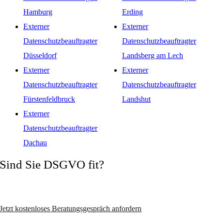
Hamburg
Erding
Externer
Externer
Datenschutzbeauftragter
Datenschutzbeauftragter
Düsseldorf
Landsberg am Lech
Externer
Externer
Datenschutzbeauftragter
Datenschutzbeauftragter
Fürstenfeldbruck
Landshut
Externer
Datenschutzbeauftragter
Dachau
Sind Sie DSGVO fit?
Vermeiden Sie Abmahnungen und wechseln Sie zum zertifizierten
Datenschutzexperten!
Jetzt kostenloses Beratungsgespräch anfordern