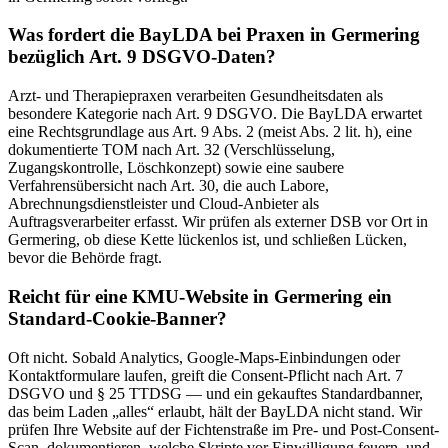
Was fordert die BayLDA bei Praxen in Germering
bezüglich Art. 9 DSGVO-Daten?
Arzt- und Therapiepraxen verarbeiten Gesundheitsdaten als
besondere Kategorie nach Art. 9 DSGVO. Die BayLDA erwartet
eine Rechtsgrundlage aus Art. 9 Abs. 2 (meist Abs. 2 lit. h), eine
dokumentierte TOM nach Art. 32 (Verschlüsselung,
Zugangskontrolle, Löschkonzept) sowie eine saubere
Verfahrensübersicht nach Art. 30, die auch Labore,
Abrechnungsdienstleister und Cloud-Anbieter als
Auftragsverarbeiter erfasst. Wir prüfen als externer DSB vor Ort in
Germering, ob diese Kette lückenlos ist, und schließen Lücken,
bevor die Behörde fragt.
Reicht für eine KMU-Website in Germering ein
Standard-Cookie-Banner?
Oft nicht. Sobald Analytics, Google-Maps-Einbindungen oder
Kontaktformulare laufen, greift die Consent-Pflicht nach Art. 7
DSGVO und § 25 TTDSG — und ein gekauftes Standardbanner,
das beim Laden „alles“ erlaubt, hält der BayLDA nicht stand. Wir
prüfen Ihre Website auf der Fichtenstraße im Pre- und Post-Consent-
Scan, dokumentieren, welche Skripte vor Einwilligung feuern, und