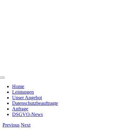
Skip
to
content
Toggle
Navigation
Home
Leistungen
Unser Angebot
Datenschutzbeauftragte
Anfrage
DSGVO-News
Previous
Next
View