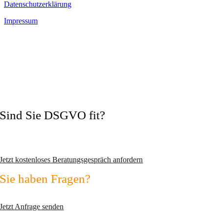
Datenschutzerklärung
Impressum
Sind Sie DSGVO fit?
Vermeiden Sie Abmahnungen und wechseln Sie zum zertifizierten
Datenschutzexperten!
Jetzt kostenloses Beratungsgespräch anfordern
Sie haben Fragen?
Nutzen Sie unser Kontaktformular!
Jetzt Anfrage senden