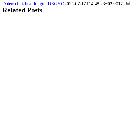
Datenschutzbeauftragter DSGVO
2025-07-17T14:48:23+02:00
17. Ju
Related Posts