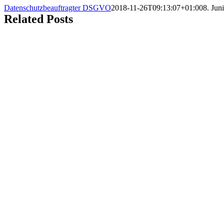
Datenschutzbeauftragter DSGVO
2018-11-26T09:13:07+01:00
8. Jun
Related Posts