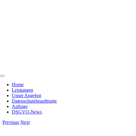
Skip
to
content
Toggle
Navigation
Home
Leistungen
Unser Angebot
Datenschutzbeauftragte
Anfrage
DSGVO-News
Previous
Next
View