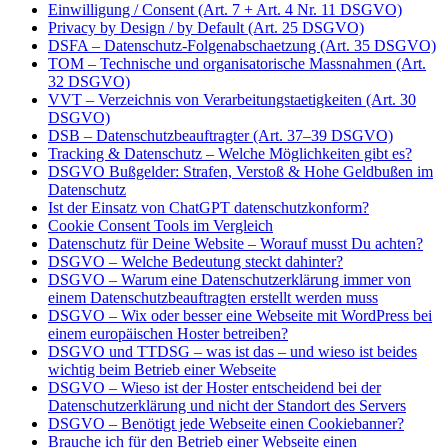
Einwilligung / Consent (Art. 7 + Art. 4 Nr. 11 DSGVO)
Privacy by Design / by Default (Art. 25 DSGVO)
DSFA – Datenschutz-Folgenabschaetzung (Art. 35 DSGVO)
TOM – Technische und organisatorische Massnahmen (Art.
32 DSGVO)
VVT – Verzeichnis von Verarbeitungstaetigkeiten (Art. 30
DSGVO)
DSB – Datenschutzbeauftragter (Art. 37–39 DSGVO)
Tracking & Datenschutz – Welche Möglichkeiten gibt es?
DSGVO Bußgelder: Strafen, Verstoß & Hohe Geldbußen im
Datenschutz
Ist der Einsatz von ChatGPT datenschutzkonform?
Cookie Consent Tools im Vergleich
Datenschutz für Deine Website – Worauf musst Du achten?
DSGVO – Welche Bedeutung steckt dahinter?
DSGVO – Warum eine Datenschutzerklärung immer von
einem Datenschutzbeauftragten erstellt werden muss
DSGVO – Wix oder besser eine Webseite mit WordPress bei
einem europäischen Hoster betreiben?
DSGVO und TTDSG – was ist das – und wieso ist beides
wichtig beim Betrieb einer Webseite
DSGVO – Wieso ist der Hoster entscheidend bei der
Datenschutzerklärung und nicht der Standort des Servers
DSGVO – Benötigt jede Webseite einen Cookiebanner?
Brauche ich für den Betrieb einer Webseite einen