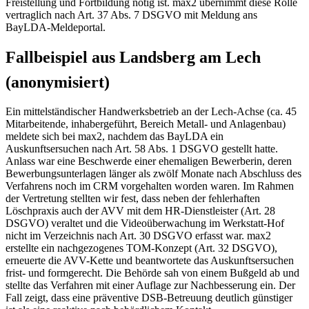
Freistellung und Fortbildung nötig ist. max2 übernimmt diese Rolle
vertraglich nach Art. 37 Abs. 7 DSGVO mit Meldung ans
BayLDA-Meldeportal.
Fallbeispiel aus Landsberg am Lech
(anonymisiert)
Ein mittelständischer Handwerksbetrieb an der Lech-Achse (ca. 45
Mitarbeitende, inhabergeführt, Bereich Metall- und Anlagenbau)
meldete sich bei max2, nachdem das BayLDA ein
Auskunftsersuchen nach Art. 58 Abs. 1 DSGVO gestellt hatte.
Anlass war eine Beschwerde einer ehemaligen Bewerberin, deren
Bewerbungsunterlagen länger als zwölf Monate nach Abschluss des
Verfahrens noch im CRM vorgehalten worden waren. Im Rahmen
der Vertretung stellten wir fest, dass neben der fehlerhaften
Löschpraxis auch der AVV mit dem HR-Dienstleister (Art. 28
DSGVO) veraltet und die Videoüberwachung im Werkstatt-Hof
nicht im Verzeichnis nach Art. 30 DSGVO erfasst war. max2
erstellte ein nachgezogenes TOM-Konzept (Art. 32 DSGVO),
erneuerte die AVV-Kette und beantwortete das Auskunftsersuchen
frist- und formgerecht. Die Behörde sah von einem Bußgeld ab und
stellte das Verfahren mit einer Auflage zur Nachbesserung ein. Der
Fall zeigt, dass eine präventive DSB-Betreuung deutlich günstiger