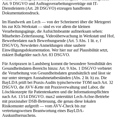
Art. 9 DSGVO und Auftragsverarbeitungsverträge mit IT-
Dienstleistern (Art. 28 DSGVO) erzeugen handfesten
Dokumentationsdruck.
Im Handwerk am Lech — von der Schreinerei über die Metzgerei
bis zur Kfz-Werkstatt — sind es vor allem die kleinen
Verarbeitungsgänge, die Aufsichtsbeamte aufmerksam sehen:
Mitarbeiter-Zeiterfassung, Videoüberwachung in Werkstatt und Hof,
Bewerberdaten nach Bewerbungsende (Art. 5 Abs. 1 lit. e, f
DSGVO), Newsletter-Anmeldungen ohne saubere
Einwilligungsdokumentation. Wer hier nur auf Plausibilität setzt,
riskiert Bußgelder nach Art. 83 DSGVO.
Für Arztpraxen in Landsberg kommt die besondere Sensibilität des
Gesundheitsdaten-Bereichs hinzu: Art. 9 Abs. 1 DSGVO verbietet
die Verarbeitung von Gesundheitsdaten grundsätzlich und lässt sie
nur unter strengen Ausnahmetatbeständen (Abs. 2 lit. h) zu. Die
BayLDA prüft bei Praxis-Audits typischerweise TOM nach Art. 32
DSGVO, die AVV-Kette mit Praxisverwaltung und Labor, die
Löschkonzepte für Patientenkarten und die Informationspflichten
nach Art. 13/14 DSGVO. max2 unterstützt Lech-Achse-Betriebe
mit praxisnaher DSB-Betreuung, die genau diese lokalen
Risikomuster aufgreift — vom AVV-Check bis zur
vertretungsweisen Beantwortung eines BayLDA-
Auskunftsersuchens.