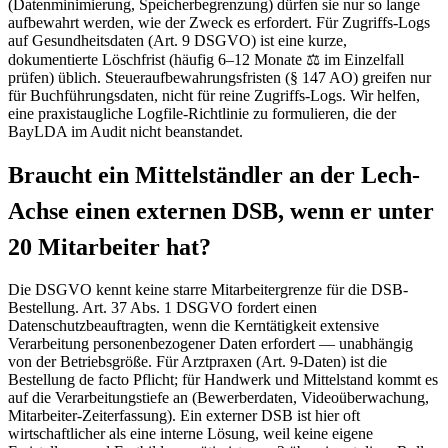
(Datenminimierung, Speicherbegrenzung) dürfen sie nur so lange
aufbewahrt werden, wie der Zweck es erfordert. Für Zugriffs-Logs
auf Gesundheitsdaten (Art. 9 DSGVO) ist eine kurze,
dokumentierte Löschfrist (häufig 6–12 Monate ⚖ im Einzelfall
prüfen) üblich. Steueraufbewahrungsfristen (§ 147 AO) greifen nur
für Buchführungsdaten, nicht für reine Zugriffs-Logs. Wir helfen,
eine praxistaugliche Logfile-Richtlinie zu formulieren, die der
BayLDA im Audit nicht beanstandet.
Braucht ein Mittelständler an der Lech-
Achse einen externen DSB, wenn er unter
20 Mitarbeiter hat?
Die DSGVO kennt keine starre Mitarbeitergrenze für die DSB-
Bestellung. Art. 37 Abs. 1 DSGVO fordert einen
Datenschutzbeauftragten, wenn die Kerntätigkeit extensive
Verarbeitung personenbezogener Daten erfordert — unabhängig
von der Betriebsgröße. Für Arztpraxen (Art. 9-Daten) ist die
Bestellung de facto Pflicht; für Handwerk und Mittelstand kommt es
auf die Verarbeitungstiefe an (Bewerberdaten, Videoüberwachung,
Mitarbeiter-Zeiterfassung). Ein externer DSB ist hier oft
wirtschaftlicher als eine interne Lösung, weil keine eigene