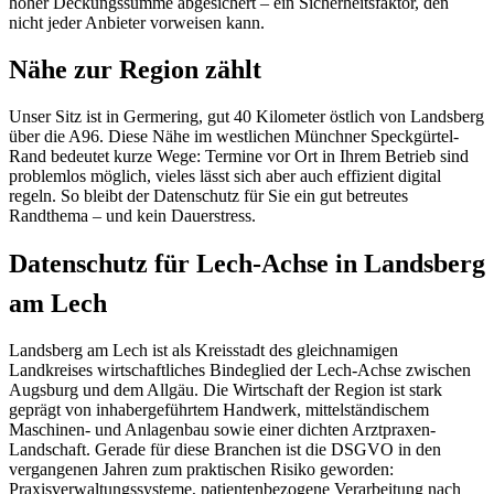
hoher Deckungssumme abgesichert – ein Sicherheitsfaktor, den
nicht jeder Anbieter vorweisen kann.
Nähe zur Region zählt
Unser Sitz ist in Germering, gut 40 Kilometer östlich von Landsberg
über die A96. Diese Nähe im westlichen Münchner Speckgürtel-
Rand bedeutet kurze Wege: Termine vor Ort in Ihrem Betrieb sind
problemlos möglich, vieles lässt sich aber auch effizient digital
regeln. So bleibt der Datenschutz für Sie ein gut betreutes
Randthema – und kein Dauerstress.
Datenschutz für Lech-Achse in Landsberg
am Lech
Landsberg am Lech ist als Kreisstadt des gleichnamigen
Landkreises wirtschaftliches Bindeglied der Lech-Achse zwischen
Augsburg und dem Allgäu. Die Wirtschaft der Region ist stark
geprägt von inhabergeführtem Handwerk, mittelständischem
Maschinen- und Anlagenbau sowie einer dichten Arztpraxen-
Landschaft. Gerade für diese Branchen ist die DSGVO in den
vergangenen Jahren zum praktischen Risiko geworden:
Praxisverwaltungssysteme, patientenbezogene Verarbeitung nach