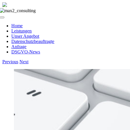
Skip
to
Toggle
content
Navigation
Home
Leistungen
Unser Angebot
Datenschutzbeauftragte
Anfrage
DSGVO-News
Previous
Next
View
Larger
Image