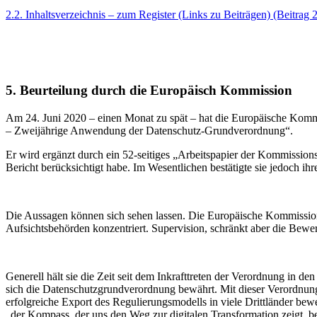
2.2. Inhaltsverzeichnis – zum Register (Links zu Beiträgen) (Beitrag 2
5. Beurteilung durch die Europäisch Kommission
Am 24. Juni 2020 – einen Monat zu spät – hat die Europäische Kommi
– Zweijährige Anwendung der Datenschutz-Grundverordnung“.
Er wird ergänzt durch ein 52-seitiges „Arbeitspapier der Kommissions
Bericht berücksichtigt habe. Im Wesentlichen bestätigte sie jedoch i
Die Aussagen können sich sehen lassen. Die Europäische Kommissio
Aufsichtsbehörden konzentriert. Supervision, schränkt aber die Bewe
Generell hält sie die Zeit seit dem Inkrafttreten der Verordnung in
sich die Datenschutzgrundverordnung bewährt. Mit dieser Verordnung 
erfolgreiche Export des Regulierungsmodells in viele Drittländer be
„der Kompass, der uns den Weg zur digitalen Transformation zeigt, be