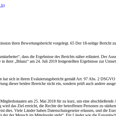
.b)
ssion ihren Bewertungsbericht vorgelegt. 65 Der 18-seitige Bericht z
mitarbeiter“, dass die Ergebnisse des Berichts näher erläutert. Der A
hre in ihrer „Bilanz“ am 24. Juli 2019 festgestellten Ergebnisse zur U
n hat sich in ihrem Evaluierungsbericht gemäß Art. 97 Abs. 2 DSGVO 
rtung dieser beiden Bereiche nicht ein, sondern prüft auch andere aus
 den Mitgliedsstaaten am 25. Mai 2018 für zu kurz, um eine abschließe
wird das Ziel erreicht, die Rechte der betroffenen Personen zu stärk
weist dies. Viele Länder haben Datenschutzgesetze erlassen, und die E
i der der Mensch im Mittelpunkt steht“. Für Länder wie die Europäisch