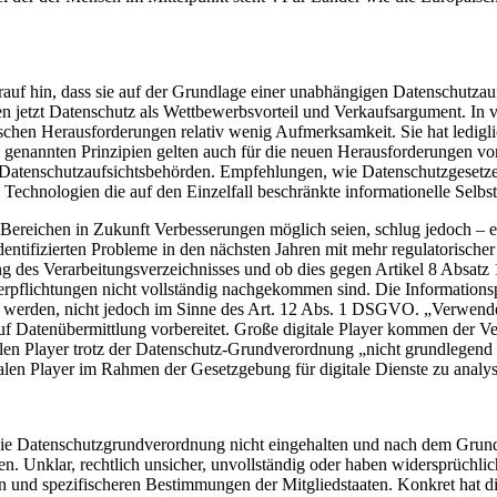
hin, dass sie auf der Grundlage einer unabhängigen Datenschutzaufsi
 jetzt Datenschutz als Wettbewerbsvorteil und Verkaufsargument. In vi
chen Herausforderungen relativ wenig Aufmerksamkeit. Sie hat ledigli
genannten Prinzipien gelten auch für die neuen Herausforderungen von
 Datenschutzaufsichtsbehörden. Empfehlungen, wie Datenschutzgesetze
 Technologien die auf den Einzelfall beschränkte informationelle Selbs
n Bereichen in Zukunft Verbesserungen möglich seien, schlug jedoch 
dentifizierten Probleme in den nächsten Jahren mit mehr regulatorische
ung des Verarbeitungsverzeichnisses und ob dies gegen Artikel 8 Absatz 
rpflichtungen nicht vollständig nachgekommen sind. Die Informationspfl
erden, nicht jedoch im Sinne des Art. 12 Abs. 1 DSGVO. „Verwenden Si
atenübermittlung vorbereitet. Große digitale Player kommen der Verant
italen Player trotz der Datenschutz-Grundverordnung „nicht grundlege
alen Player im Rahmen der Gesetzgebung für digitale Dienste zu analysie
die Datenschutzgrundverordnung nicht eingehalten und nach dem Grund g
. Unklar, rechtlich unsicher, unvollständig oder haben widersprüchli
enden und spezifischeren Bestimmungen der Mitgliedstaaten. Konkret ha