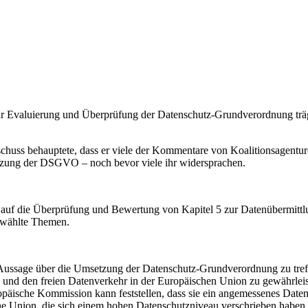
ur Evaluierung und Überprüfung der Datenschutz-Grundverordnung trägt
usschuss behauptete, dass er viele der Kommentare von Koalitionsagentu
msetzung der DSGVO – noch bevor viele ihr widersprachen.
auf die Überprüfung und Bewertung von Kapitel 5 zur Datenübermittl
gewählte Themen.
nde Aussage über die Umsetzung der Datenschutz-Grundverordnung zu tre
en und den freien Datenverkehr in der Europäischen Union zu gewährlei
uropäische Kommission kann feststellen, dass sie ein angemessenes Da
e Union, die sich einem hohen Datenschutzniveau verschrieben haben, i