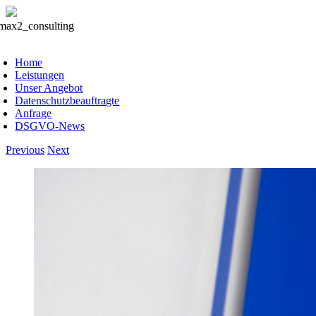
Skip
to
oggle
content
avigation
Home
Leistungen
Unser Angebot
Datenschutzbeauftragte
Anfrage
DSGVO-News
Previous
Next
View
Larger
Image