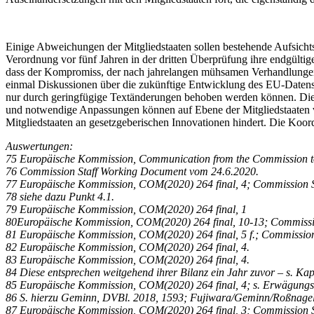
Einige Abweichungen der Mitgliedstaaten sollen bestehende Aufsicht
Verordnung vor fünf Jahren in der dritten Überprüfung ihre endgült
dass der Kompromiss, der nach jahrelangen mühsamen Verhandlungen er
einmal Diskussionen über die zukünftige Entwicklung des EU-Datensch
nur durch geringfügige Textänderungen behoben werden können. Dies
und notwendige Anpassungen können auf Ebene der Mitgliedstaaten vo
Mitgliedstaaten an gesetzgeberischen Innovationen hindert. Die Koo
Auswertungen:
75 Europäische Kommission, Communication from the Commission to
76 Commission Staff Working Document vom 24.6.2020.
77 Europäische Kommission, COM(2020) 264 final, 4; Commission S
78 siehe dazu Punkt 4.1.
79 Europäische Kommission, COM(2020) 264 final, 1
80Europäische Kommission, COM(2020) 264 final, 10-13; Commissio
81 Europäische Kommission, COM(2020) 264 final, 5 f.; Commissio
82 Europäische Kommission, COM(2020) 264 final, 4.
83 Europäische Kommission, COM(2020) 264 final, 4.
84 Diese entsprechen weitgehend ihrer Bilanz ein Jahr zuvor – s. Kap
85 Europäische Kommission, COM(2020) 264 final, 4; s. Erwägun
86 S. hierzu Geminn, DVBl. 2018, 1593; Fujiwara/Geminn/Roßnagel
87 Europäische Kommission, COM(2020) 264 final, 3; Commission S