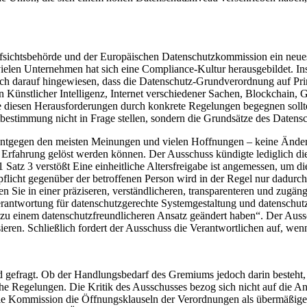
chtsbehörde und der Europäischen Datenschutzkommission ein neues e
elen Unternehmen hat sich eine Compliance-Kultur herausgebildet. Insg
ch darauf hingewiesen, dass die Datenschutz-Grundverordnung auf Pri
 Künstlicher Intelligenz, Internet verschiedener Sachen, Blockchain, 
 diesen Herausforderungen durch konkrete Regelungen begegnen sollte
tbestimmung nicht in Frage stellen, sondern die Grundsätze des Datensch
– entgegen den meisten Meinungen und vielen Hoffnungen – keine Ände
r Erfahrung gelöst werden können. Der Ausschuss kündigte lediglich die
1 Satz 3 verstößt Eine einheitliche Altersfreigabe ist angemessen, um d
icht gegenüber der betroffenen Person wird in der Regel nur dadurch re
e in einer präziseren, verständlicheren, transparenteren und zugängl
wortung für datenschutzgerechte Systemgestaltung und datenschutzfreund
nd zu einem datenschutzfreundlicheren Ansatz geändert haben“. Der Au
ren. Schließlich fordert der Ausschuss die Verantwortlichen auf, wenn 
efragt. Ob der Handlungsbedarf des Gremiums jedoch darin besteht, da
che Regelungen. Die Kritik des Ausschusses bezog sich nicht auf die
t die Kommission die Öffnungsklauseln der Verordnungen als übermäßige