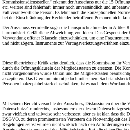
Kommissionsdienststellen“ erkennt der Ausschuss nur die 15 Öffnungsk
etc. weitere sind fehlerhaft, immer noch unverständlich und unbeant
Fall verantwortliche Person. Es lehnt auch die konzeptionellen Norme
bei der Einschränkung der Rechte der betroffenen Personen nicht kon
Der Ausschuss verurteilte sogar die Inanspruchnahme der in Artikel 
harmonisiert. Gefährliche Abweichung von Ideen. Das Gespenst der Fr
Verwendung offener Klauseln einzuschränken, um eine Fragmentierung 
und nicht zögern, Instrumente zur Vertragsverletzungsverfahren einzu
Diese übertriebene Kritik zeigt deutlich, dass die Kommission ihr 
durch die Öffnungsklauseln der Mitgliedsstaaten zu ersetzen. Die Ko
nicht vorgenommen wurde Union und die Mitgliedstaaten beaufsichti
akzeptieren. Das Gremium nimmt jedoch mit seinem Sachstandsbericht
Personen inakzeptabel stark einschränken, ist es nach dem Wortlaut d
Mit seinem Bericht versuchte der Ausschuss, Diskussionen über die V
Datenschutz-Grundrechts, insbesondere der diesem Datenschutzgesetz
zwar vielfach und teilweise sehr verbessert, aber es ist klar, dass
DSGVO, zu deren prominentesten Vertretern die Notwendigkeit des D
Regelungen selbst wurden nicht wirklich nach den Anforderungen des 
Auseinandersetzungen mit den Mitgliedstaaten fort, die eigenständig d