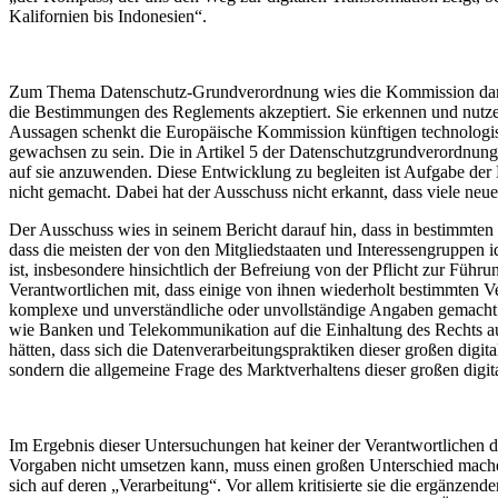
Kalifornien bis Indonesien“.
Zum Thema Datenschutz-Grundverordnung wies die Kommission darauf 
die Bestimmungen des Reglements akzeptiert. Sie erkennen und nutzen
Aussagen schenkt die Europäische Kommission künftigen technologis
gewachsen zu sein. Die in Artikel 5 der Datenschutzgrundverordnung 
auf sie anzuwenden. Diese Entwicklung zu begleiten ist Aufgabe der
nicht gemacht. Dabei hat der Ausschuss nicht erkannt, dass viele neue
Der Ausschuss wies in seinem Bericht darauf hin, dass in bestimmte
dass die meisten der von den Mitgliedstaaten und Interessengruppen i
ist, insbesondere hinsichtlich der Befreiung von der Pflicht zur Führ
Verantwortlichen mit, dass einige von ihnen wiederholt bestimmten Ve
komplexe und unverständliche oder unvollständige Angaben gemacht w
wie Banken und Telekommunikation auf die Einhaltung des Rechts auf D
hätten, dass sich die Datenverarbeitungspraktiken dieser großen dig
sondern die allgemeine Frage des Marktverhaltens dieser großen digit
Im Ergebnis dieser Untersuchungen hat keiner der Verantwortlichen 
Vorgaben nicht umsetzen kann, muss einen großen Unterschied machen
sich auf deren „Verarbeitung“. Vor allem kritisierte sie die ergänz