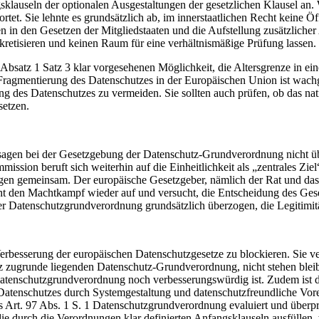
lauseln der optionalen Ausgestaltungen der gesetzlichen Klausel an. Wa
wortet. Sie lehnte es grundsätzlich ab, im innerstaatlichen Recht kei
n in den Gesetzen der Mitgliedstaaten und die Aufstellung zusätzlicher
kretisieren und keinen Raum für eine verhältnismäßige Prüfung lassen.
8 Absatz 1 Satz 3 klar vorgesehenen Möglichkeit, die Altersgrenze in
agmentierung des Datenschutzes in der Europäischen Union ist wachgeru
des Datenschutzes zu vermeiden. Sie sollten auch prüfen, ob das nati
setzen.
Versagen bei der Gesetzgebung der Datenschutz-Grundverordnung nicht 
mmission beruft sich weiterhin auf die Einheitlichkeit als „zentrales
gen gemeinsam. Der europäische Gesetzgeber, nämlich der Rat und das
 den Machtkampf wieder auf und versucht, die Entscheidung des Geset
er Datenschutzgrundverordnung grundsätzlich überzogen, die Legitimität
erbesserung der europäischen Datenschutzgesetze zu blockieren. Sie ve
 zugrunde liegenden Datenschutz-Grundverordnung, nicht stehen bleibe
 die Datenschutzgrundverordnung noch verbesserungswürdig ist. Zudem i
atenschutzes durch Systemgestaltung und datenschutzfreundliche Vorei
Art. 97 Abs. 1 S. 1 Datenschutzgrundverordnung evaluiert und überprüf
ie durch die Verordnungen klar definierten Anfangsklauseln ausfüllen, w