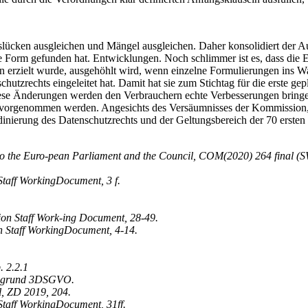
slücken ausgleichen und Mängel ausgleichen. Daher konsolidiert der Au
ige Form gefunden hat. Entwicklungen. Noch schlimmer ist es, dass d
zielt wurde, ausgehöhlt wird, wenn einzelne Formulierungen ins Wanken
utzrechts eingeleitet hat. Damit hat sie zum Stichtag für die erste g
e Änderungen werden den Verbrauchern echte Verbesserungen bringen. 
rgenommen werden. Angesichts des Versäumnisses der Kommission, sich
rdinierung des Datenschutzrechts und der Geltungsbereich der 70 erst
 the Euro-pean Parliament and the Council, COM(2020) 264 final (S
taff WorkingDocument, 3 f.
n Staff Work-ing Document, 28-49.
n Staff WorkingDocument, 4-14.
. 2.2.1
gsgrund 3DSGVO.
, ZD 2019, 204.
taff WorkingDocument, 31ff.