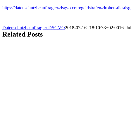
https://datenschutzbeauftragter-dsgvo.com/geldstrafen-drohen-die-dsgv
Datenschutzbeauftragter DSGVO
2018-07-16T18:10:33+02:00
16. Ju
Related Posts