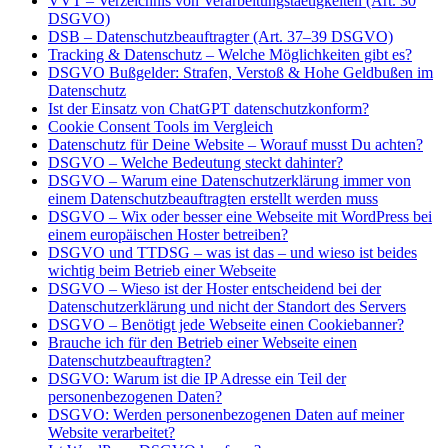
VVT – Verzeichnis von Verarbeitungstaetigkeiten (Art. 30
DSGVO)
DSB – Datenschutzbeauftragter (Art. 37–39 DSGVO)
Tracking & Datenschutz – Welche Möglichkeiten gibt es?
DSGVO Bußgelder: Strafen, Verstoß & Hohe Geldbußen im
Datenschutz
Ist der Einsatz von ChatGPT datenschutzkonform?
Cookie Consent Tools im Vergleich
Datenschutz für Deine Website – Worauf musst Du achten?
DSGVO – Welche Bedeutung steckt dahinter?
DSGVO – Warum eine Datenschutzerklärung immer von
einem Datenschutzbeauftragten erstellt werden muss
DSGVO – Wix oder besser eine Webseite mit WordPress bei
einem europäischen Hoster betreiben?
DSGVO und TTDSG – was ist das – und wieso ist beides
wichtig beim Betrieb einer Webseite
DSGVO – Wieso ist der Hoster entscheidend bei der
Datenschutzerklärung und nicht der Standort des Servers
DSGVO – Benötigt jede Webseite einen Cookiebanner?
Brauche ich für den Betrieb einer Webseite einen
Datenschutzbeauftragten?
DSGVO: Warum ist die IP Adresse ein Teil der
personenbezogenen Daten?
DSGVO: Werden personenbezogenen Daten auf meiner
Website verarbeitet?