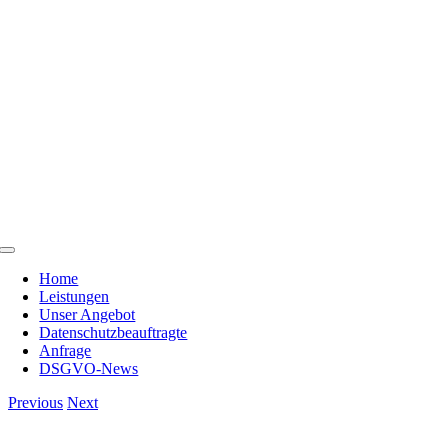
Skip
to
content
Toggle
Navigation
Home
Leistungen
Unser Angebot
Datenschutzbeauftragte
Anfrage
DSGVO-News
Previous
Next
View