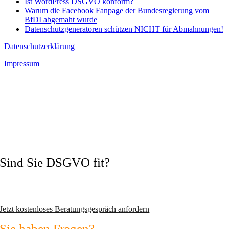
Ist WordPress DSGVO konform?
Warum die Facebook Fanpage der Bundesregierung vom
BfDI abgemaht wurde
Datenschutzgeneratoren schützen NICHT für Abmahnungen!
Datenschutzerklärung
Impressum
Sind Sie DSGVO fit?
Vermeiden Sie Abmahnungen und wechseln Sie zum zertifizierten
Datenschutzexperten!
Jetzt kostenloses Beratungsgespräch anfordern
Sie haben Fragen?