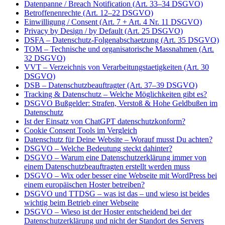
Datenpanne / Breach Notification (Art. 33–34 DSGVO)
Betroffenenrechte (Art. 12–22 DSGVO)
Einwilligung / Consent (Art. 7 + Art. 4 Nr. 11 DSGVO)
Privacy by Design / by Default (Art. 25 DSGVO)
DSFA – Datenschutz-Folgenabschaetzung (Art. 35 DSGVO)
TOM – Technische und organisatorische Massnahmen (Art.
32 DSGVO)
VVT – Verzeichnis von Verarbeitungstaetigkeiten (Art. 30
DSGVO)
DSB – Datenschutzbeauftragter (Art. 37–39 DSGVO)
Tracking & Datenschutz – Welche Möglichkeiten gibt es?
DSGVO Bußgelder: Strafen, Verstoß & Hohe Geldbußen im
Datenschutz
Ist der Einsatz von ChatGPT datenschutzkonform?
Cookie Consent Tools im Vergleich
Datenschutz für Deine Website – Worauf musst Du achten?
DSGVO – Welche Bedeutung steckt dahinter?
DSGVO – Warum eine Datenschutzerklärung immer von
einem Datenschutzbeauftragten erstellt werden muss
DSGVO – Wix oder besser eine Webseite mit WordPress bei
einem europäischen Hoster betreiben?
DSGVO und TTDSG – was ist das – und wieso ist beides
wichtig beim Betrieb einer Webseite
DSGVO – Wieso ist der Hoster entscheidend bei der
Datenschutzerklärung und nicht der Standort des Servers