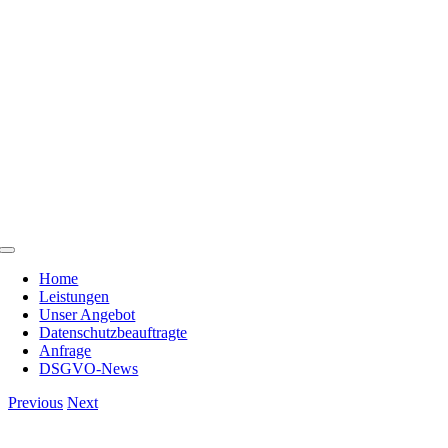
Skip
to
content
Toggle
Navigation
Home
Leistungen
Unser Angebot
Datenschutzbeauftragte
Anfrage
DSGVO-News
Previous
Next
View