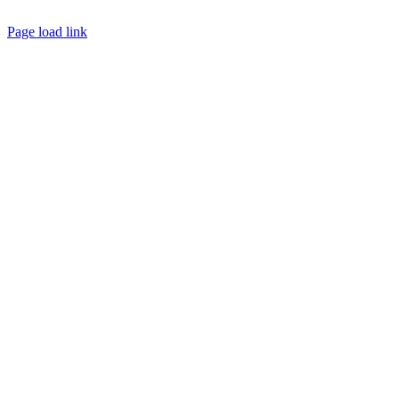
Datenschutzerklärung
|
Impressum
Page load link
Go
to
Top