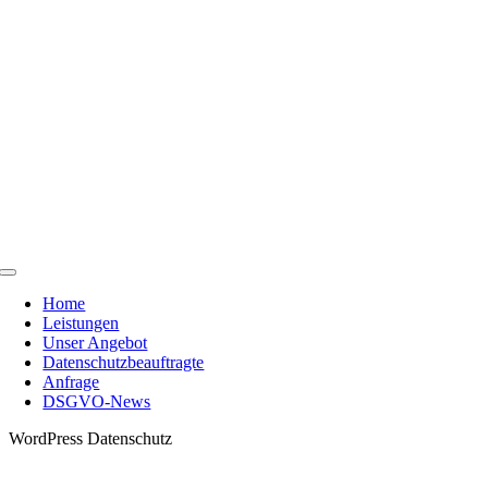
Skip
to
content
Toggle
Navigation
Home
Leistungen
Unser Angebot
Datenschutzbeauftragte
Anfrage
DSGVO-News
WordPress Datenschutz