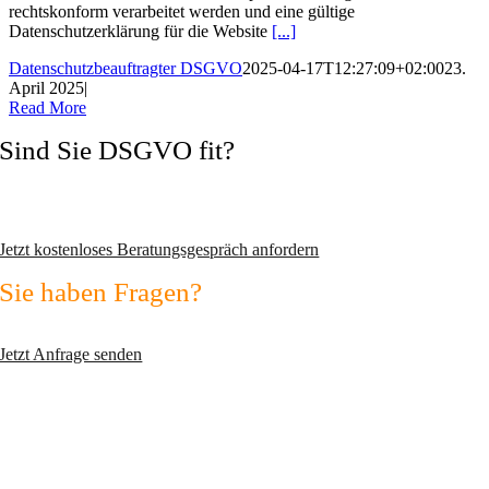
rechtskonform verarbeitet werden und eine gültige
Datenschutzerklärung für die Website
[...]
Datenschutzbeauftragter DSGVO
2025-04-17T12:27:09+02:00
23.
April 2025
|
Read More
Sind Sie DSGVO fit?
Vermeiden Sie Abmahnungen und wechseln Sie zum zertifizierten
Datenschutzexperten!
Jetzt kostenloses Beratungsgespräch anfordern
Sie haben Fragen?
Nutzen Sie unser Kontaktformular!
Jetzt Anfrage senden
max2-consulting GmbH
Fichtenstr. 45
D-82110 Germering
Telefon: +49 (0)89 2351 5690
Telefax: +49 (0)89 9995 0772