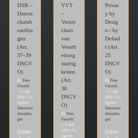
DSB –
VVT
Privac
Datens
–
y by
chutzb
Verzei
Desig
eauftra
chnis
n / by
gter
von
Defaul
(Art.
Verarb
t (Art.
37–39
eitung
25
DSGV
staetig
DSGV
O)
keiten
O)
(Art.
By
Peter
By
Peter
Fürsicht
Fürsicht
30
|
9. Juli
|
9. Juli
DSGV
2026
|
Ca
2026
|
Ca
tegories:
tegories:
O)
Datenschu
Datenschu
tzbeauftra
By
Peter
tzbeauftra
gter
Fürsicht
gter
|
9. Juli
2026
|
Ca
Zuletzt
Zuletzt
tegories: