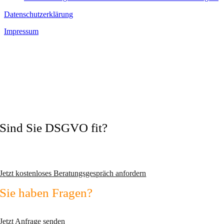
Datenschutzerklärung
Impressum
Sind Sie DSGVO fit?
Vermeiden Sie Abmahnungen und wechseln Sie zum zertifizierten
Datenschutzexperten!
Jetzt kostenloses Beratungsgespräch anfordern
Sie haben Fragen?
Nutzen Sie unser Kontaktformular!
Jetzt Anfrage senden