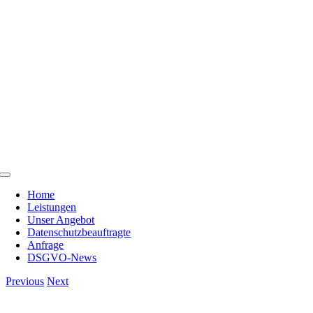
Skip
to
content
Toggle
Navigation
Home
Leistungen
Unser Angebot
Datenschutzbeauftragte
Anfrage
DSGVO-News
Previous
Next
View