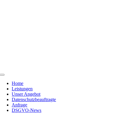
Skip
to
content
Toggle
Navigation
Home
Leistungen
Unser Angebot
Datenschutzbeauftragte
Anfrage
DSGVO-News