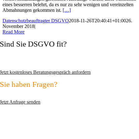
eines besserren belehrt, da es nur zu sehr wenigen und vereinzelten
Abmahnungen gekommen ist.
[…]
Datenschutzbeauftragter DSGVO
2018-11-26T20:40:41+01:00
26.
November 2018
|
Read More
Sind Sie DSGVO fit?
Vermeiden Sie Abmahnungen und wechseln Sie zum zertifizierten
Datenschutzexperten!
Jetzt kostenloses Beratungsgespräch anfordern
Sie haben Fragen?
Nutzen Sie unser Kontaktformular!
Jetzt Anfrage senden
max2-consulting GmbH
Fichtenstr. 45
D-82110 Germering
Telefon: +49 (0)89 2351 5690