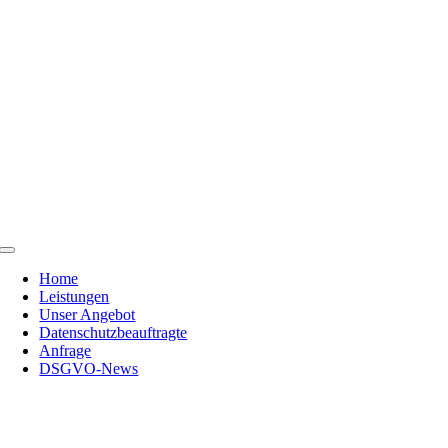
Skip
to
content
Toggle
Navigation
Home
Leistungen
Unser Angebot
Datenschutzbeauftragte
Anfrage
DSGVO-News