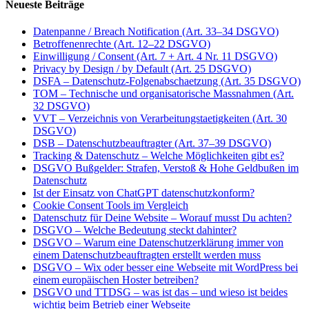
Neueste Beiträge
Datenpanne / Breach Notification (Art. 33–34 DSGVO)
Betroffenenrechte (Art. 12–22 DSGVO)
Einwilligung / Consent (Art. 7 + Art. 4 Nr. 11 DSGVO)
Privacy by Design / by Default (Art. 25 DSGVO)
DSFA – Datenschutz-Folgenabschaetzung (Art. 35 DSGVO)
TOM – Technische und organisatorische Massnahmen (Art.
32 DSGVO)
VVT – Verzeichnis von Verarbeitungstaetigkeiten (Art. 30
DSGVO)
DSB – Datenschutzbeauftragter (Art. 37–39 DSGVO)
Tracking & Datenschutz – Welche Möglichkeiten gibt es?
DSGVO Bußgelder: Strafen, Verstoß & Hohe Geldbußen im
Datenschutz
Ist der Einsatz von ChatGPT datenschutzkonform?
Cookie Consent Tools im Vergleich
Datenschutz für Deine Website – Worauf musst Du achten?
DSGVO – Welche Bedeutung steckt dahinter?
DSGVO – Warum eine Datenschutzerklärung immer von
einem Datenschutzbeauftragten erstellt werden muss
DSGVO – Wix oder besser eine Webseite mit WordPress bei
einem europäischen Hoster betreiben?
DSGVO und TTDSG – was ist das – und wieso ist beides
wichtig beim Betrieb einer Webseite