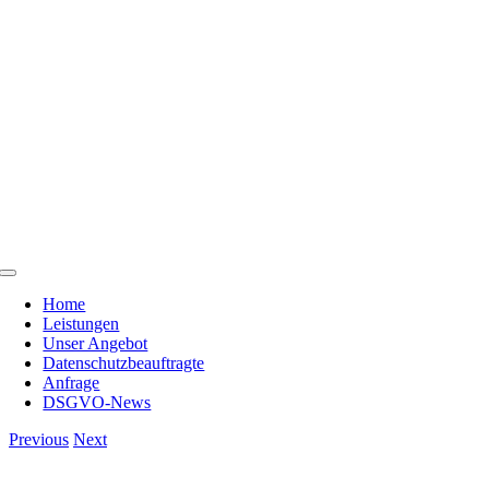
Skip
to
content
Toggle
Navigation
Home
Leistungen
Unser Angebot
Datenschutzbeauftragte
Anfrage
DSGVO-News
Previous
Next
View