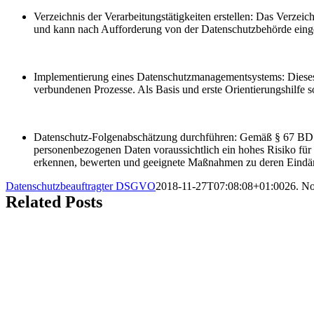
Verzeichnis der Verarbeitungstätigkeiten erstellen: Das Verz
und kann nach Aufforderung von der Datenschutzbehörde ein
Implementierung eines Datenschutzmanagementsystems: Dieses 
verbundenen Prozesse. Als Basis und erste Orientierungshilfe 
Datenschutz-Folgenabschätzung durchführen: Gemäß § 67 BDS
personenbezogenen Daten voraussichtlich ein hohes Risiko für 
erkennen, bewerten und geeignete Maßnahmen zu deren Eindä
Datenschutzbeauftragter DSGVO
2018-11-27T07:08:08+01:00
26. N
Related Posts