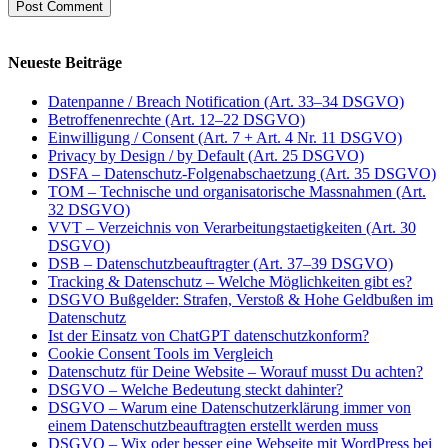
Neueste Beiträge
Datenpanne / Breach Notification (Art. 33–34 DSGVO)
Betroffenenrechte (Art. 12–22 DSGVO)
Einwilligung / Consent (Art. 7 + Art. 4 Nr. 11 DSGVO)
Privacy by Design / by Default (Art. 25 DSGVO)
DSFA – Datenschutz-Folgenabschaetzung (Art. 35 DSGVO)
TOM – Technische und organisatorische Massnahmen (Art.
32 DSGVO)
VVT – Verzeichnis von Verarbeitungstaetigkeiten (Art. 30
DSGVO)
DSB – Datenschutzbeauftragter (Art. 37–39 DSGVO)
Tracking & Datenschutz – Welche Möglichkeiten gibt es?
DSGVO Bußgelder: Strafen, Verstoß & Hohe Geldbußen im
Datenschutz
Ist der Einsatz von ChatGPT datenschutzkonform?
Cookie Consent Tools im Vergleich
Datenschutz für Deine Website – Worauf musst Du achten?
DSGVO – Welche Bedeutung steckt dahinter?
DSGVO – Warum eine Datenschutzerklärung immer von
einem Datenschutzbeauftragten erstellt werden muss
DSGVO – Wix oder besser eine Webseite mit WordPress bei