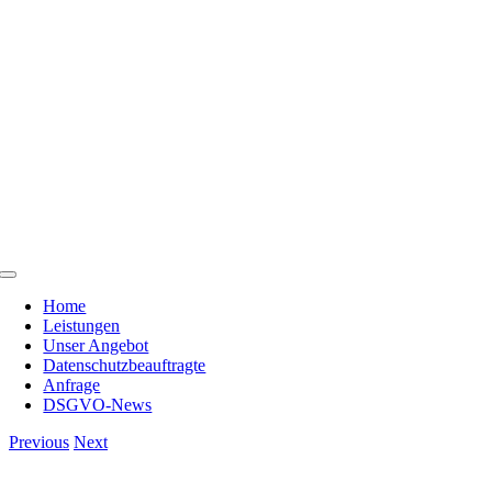
Skip
to
content
Toggle
Navigation
Home
Leistungen
Unser Angebot
Datenschutzbeauftragte
Anfrage
DSGVO-News
Previous
Next
View