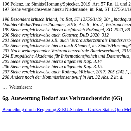
196 Polenz, in: Simitis/Hornung/Spiecker, 2019, Art. 57 Rn. 11 und 2
197 Siehe vergleichsweise hierzu Niederlande, in: Rat, ST 12756/1/19
198 Besonders kritisch Irland, in: Rat, ST 12756/1/19, 20: „inadequat
Däubler/Wedde/Weichert/Sommer, 2018, Art. 8 , Rn. 2; Verbraucherze
199 Siehe vergleichsweise hierzu ausführlich Roßnagel, ZD 2020, 88 
200 Siehe vergleichsweise auch Glatzner, DuD 2020, 312
201 Siehe vergleichsweise z.B. auch Verbraucherzentrale Bundesverb
202 Siehe vergleichsweise hierzu auch Klement, in: Simitis/Hornung/S
203 Noch weitergehender Verbraucherzentrale Bundesverband, 2013,
204 Europäische Akademie für Informationsfreiheit und Datenschutz, 
205 Siehe vergleichsweise hierzu allgemein Kap. 3.14
206 Siehe vergleichsweise hierzu allgemein Kap. 3.15.
207 Siehe vergleichsweise auch Roßnagel/Richter, 2017, 205 (242 f., 2
208 Anders noch der Kommissionsentwurf in Art. 32 Abs. 2 lit. d.
… Weiterlesen:
6g. Auswertung Bedarf aus Verbrauchersicht (6G)
Beurteilung durch Regierung & EU-Staaten – Großer Status Quo Mehrt