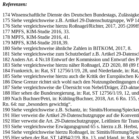
Referenzen:
174 Wissenschaftliche Dienste des Deutschen Bundestags, Zulässig
175 Siehe vergleichsweise z.B. Artikel 29-Datenschutzgruppe, WP 14
176 Siehe vergleichsweise hierzu Roßnagel/Richter, 2017, 205 (209ff.
177 MPFS, KIM-Studie 2016, 33.
178 MPFS, KIM-Studie 2016, 41.
179 MPFS, KIM-Studie 2018,39.
180 Siehe vergleichsweise ähnliche Zahlen in BITKOM, 2017, 8.
181 Siehe vergleichsweise zum Schutzbedarf z.B. Artikel 29-Datensc
182 Anders Art. 4 Nr.18 Entwurf der Kommission und Entwurf des Parl
183 Siehe vergleichsweise hierzu näher Roßnagel, ZD 2020, 88 (89 f.
184 Frankreich, in: Rat, ST 12756/1/19, 28, und Niederlande, in: Rat,
185 Siehe vergleichsweise hierzu auch die Kritik der Europäische
186 Diese Grenze richtet sich wohl nach den Nutzungsbedingungen d
187 Siehe vergleichsweise die Übersicht von Nebel/Dräger, ZD-aktuel
188 Hier sehen die Bundesregierung, in: Rat, ST 12756/1/19, 12, und I
189 Nach Buchner/Petri, in: Kühling/Buchner, 2018, Art. 6 Rn. 155, 
Rn. 64: nur „besonders gewichtig“.
190 Siehe vergleichsweise z.B. Schantz, in: Simitis/Hornung/Spiecker
191 Hier verweist die Artikel 29-Datenschutzgruppe auf die Konventio
192 Hier verweist die Art. 29-Datenschutzgruppe, Leitlinien für Tran
193 Siehe vergleichsweise Erwägungsgrund 65 s. hierzu z.B. Herbst, 
194 Siehe vergleichsweise hierzu Roßnagel, in: Simitis/Hornung/Spiec
195 Hier sehen der Rat, ST 14994/2/19, Rn. 13, und Irland, in: Rat,