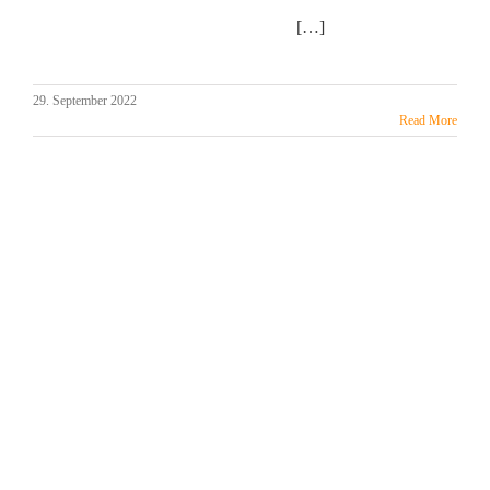
Verbreitung personenbezogener Daten, gibt es Folgen, also
datenschutzrechtliche Konsequenzen.
[…]
29. September 2022
Read More
DSGVO – Die Prüfverfahren der Aufsichtsbehörden
BayLDA von E-Mail-Sicherheit und AVV Welche