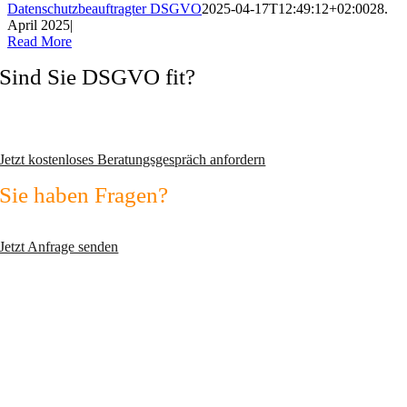
Datenschutzbeauftragter DSGVO
2025-04-17T12:49:12+02:00
28.
April 2025
|
Read More
Sind Sie DSGVO fit?
Vermeiden Sie Abmahnungen und wechseln Sie zum zertifizierten
Datenschutzexperten!
Jetzt kostenloses Beratungsgespräch anfordern
Sie haben Fragen?
Nutzen Sie unser Kontaktformular!
Jetzt Anfrage senden
max2-consulting GmbH
Fichtenstr. 45
D-82110 Germering
Telefon: +49 (0)89 2351 5690
Telefax: +49 (0)89 9995 0772
In dringenden Fällen: mobil: +49 (0)157 7707 5000
E-Mail:
info@max2-consulting.de