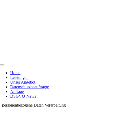
Skip
to
content
Toggle
Navigation
Home
Leistungen
Unser Angebot
Datenschutzbeauftragte
Anfrage
DSGVO-News
personenbezogene Daten Verarbeitung