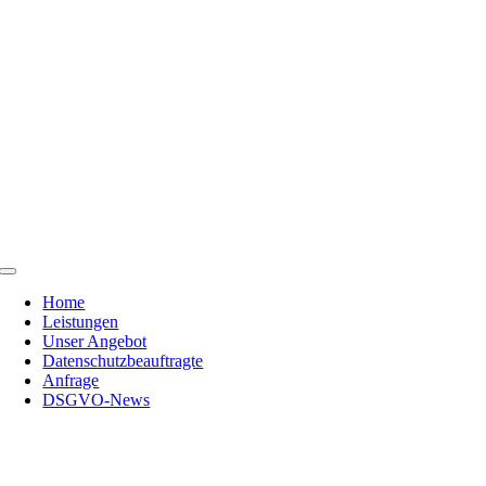
Skip
to
content
Toggle
Navigation
Home
Leistungen
Unser Angebot
Datenschutzbeauftragte
Anfrage
DSGVO-News