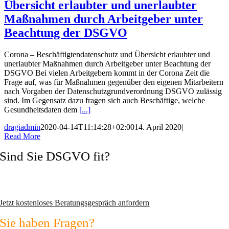
Übersicht erlaubter und unerlaubter
Maßnahmen durch Arbeitgeber unter
Beachtung der DSGVO
Corona – Beschäftigtendatenschutz und Übersicht erlaubter und
unerlaubter Maßnahmen durch Arbeitgeber unter Beachtung der
DSGVO Bei vielen Arbeitgebern kommt in der Corona Zeit die
Frage auf, was für Maßnahmen gegenüber den eigenen Mitarbeitern
nach Vorgaben der Datenschutzgrundverordnung DSGVO zulässig
sind. Im Gegensatz dazu fragen sich auch Beschäftige, welche
Gesundheitsdaten dem
[...]
dragiadmin
2020-04-14T11:14:28+02:00
14. April 2020
|
Read More
Sind Sie DSGVO fit?
Vermeiden Sie Abmahnungen und wechseln Sie zum zertifizierten
Datenschutzexperten!
Jetzt kostenloses Beratungsgespräch anfordern
Sie haben Fragen?