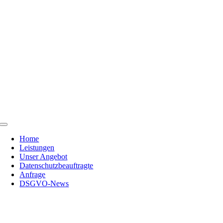
Skip
to
content
Toggle
Navigation
Home
Leistungen
Unser Angebot
Datenschutzbeauftragte
Anfrage
DSGVO-News