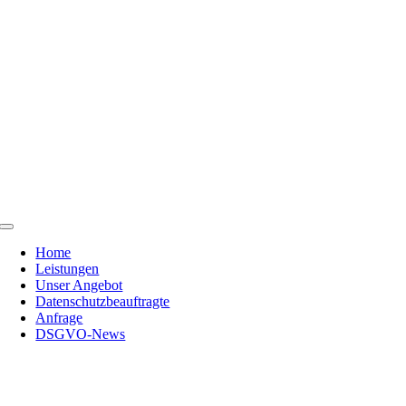
Skip
to
content
Toggle
Navigation
Home
Leistungen
Unser Angebot
Datenschutzbeauftragte
Anfrage
DSGVO-News