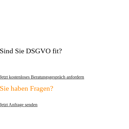
Sind Sie DSGVO fit?
Vermeiden Sie Abmahnungen und wechseln Sie zum zertifizierten
Datenschutzexperten!
Jetzt kostenloses Beratungsgespräch anfordern
Sie haben Fragen?
Nutzen Sie unser Kontaktformular!
Jetzt Anfrage senden
max2-consulting GmbH
Fichtenstr. 45
D-82110 Germering