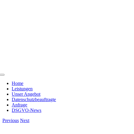
Skip
to
content
Toggle
Navigation
Home
Leistungen
Unser Angebot
Datenschutzbeauftragte
Anfrage
DSGVO-News
Previous
Next
View