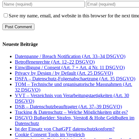
Save my name, email, and website in this browser for the next tim
Neueste Beiträge
Datenpanne / Breach Notification (Art. 33–34 DSGVO)
Betroffenenrechte (Art. 12–22 DSGVO)
Einwilligung / Consent (Art. 7 + Art. 4 Nr. 11 DSGVO)
Privacy by Design / by Default (Art. 25 DSGVO)
DSFA – Datenschutz-Folgenabschaetzung (Art. 35 DSGVO)
TOM – Technische und organisatorische Massnahmen (Art.
32 DSGVO)
VVT – Verzeichnis von Verarbeitungstaetigkeiten (Art. 30
DSGVO)
DSB – Datenschutzbeauftragter (Art. 37–39 DSGVO)
Tracking & Datenschutz – Welche Möglichkeiten gibt es?
DSGVO Bußgelder: Strafen, Verstoß & Hohe Geldbußen im
Datenschutz
Ist der Einsatz von ChatGPT datenschutzkonform?
Cookie Consent Tools im Vergleich