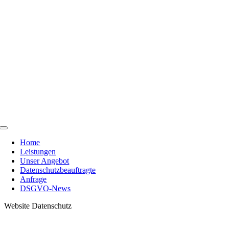
Skip
to
content
Toggle
Navigation
Home
Leistungen
Unser Angebot
Datenschutzbeauftragte
Anfrage
DSGVO-News
Website Datenschutz