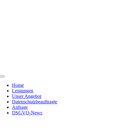
Skip
to
content
Toggle
Navigation
Home
Leistungen
Unser Angebot
Datenschutzbeauftragte
Anfrage
DSGVO-News