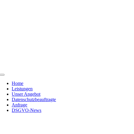
Skip
to
content
Toggle
Navigation
Home
Leistungen
Unser Angebot
Datenschutzbeauftragte
Anfrage
DSGVO-News