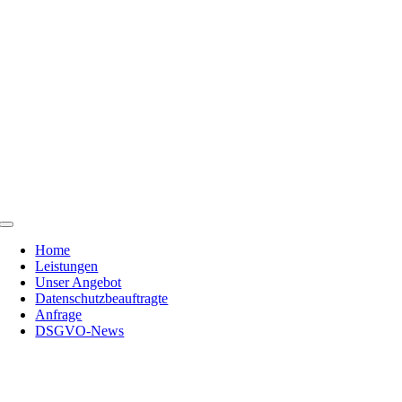
Skip
to
content
Toggle
Navigation
Home
Leistungen
Unser Angebot
Datenschutzbeauftragte
Anfrage
DSGVO-News