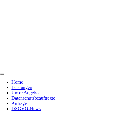
Skip
to
content
Toggle
Navigation
Home
Leistungen
Unser Angebot
Datenschutzbeauftragte
Anfrage
DSGVO-News