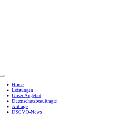
Skip
to
content
Toggle
Navigation
Home
Leistungen
Unser Angebot
Datenschutzbeauftragte
Anfrage
DSGVO-News