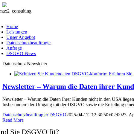
Skip
to
oggle
content
avigation
Home
Leistungen
Unser Angebot
Datenschutzbeauftragte
Anfrage
DSGVO-News
Datenschutz Newsletter
Newsletter – Warum die Daten ihrer Kunden
Newsletter – Warum die Daten Ihrer Kunden nicht in den USA liegen
Insbesondere der Umgang mit der DSGVO sowie die Erstellung einer r
Datenschutzbeauftragter DSGVO
2025-04-17T12:30:50+02:00
23. Ap
Read More
ind Sie DSGVO fit?