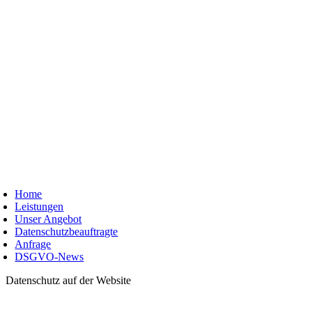
Skip
to
content
oggle
avigation
Home
Leistungen
Unser Angebot
Datenschutzbeauftragte
Anfrage
DSGVO-News
Datenschutz auf der Website