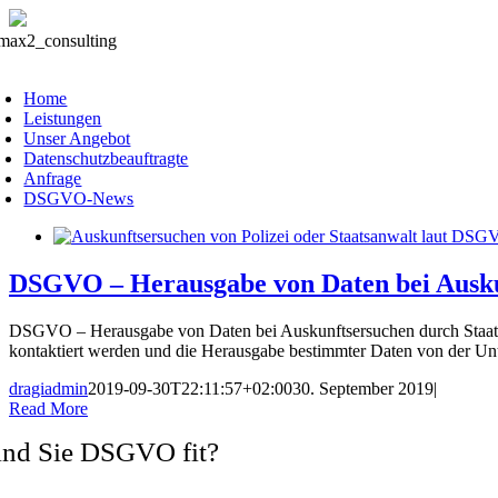
Skip
to
oggle
content
avigation
Home
Leistungen
Unser Angebot
Datenschutzbeauftragte
Anfrage
DSGVO-News
DSGVO – Herausgabe von Daten bei Auskun
DSGVO – Herausgabe von Daten bei Auskunftsersuchen durch Staatsanw
kontaktiert werden und die Herausgabe bestimmter Daten von der U
dragiadmin
2019-09-30T22:11:57+02:00
30. September 2019
|
Read More
ind Sie DSGVO fit?
rmeiden Sie Abmahnungen und wechseln Sie zum zertifizierten Datens