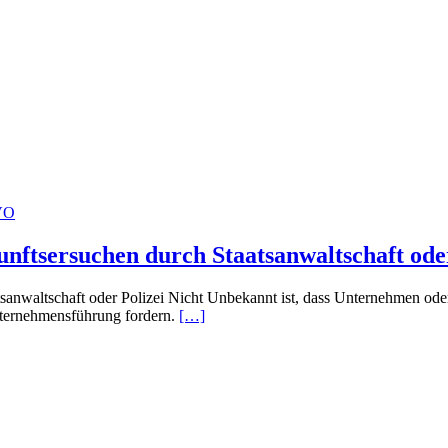
ftsersuchen durch Staatsanwaltschaft oder
altschaft oder Polizei Nicht Unbekannt ist, dass Unternehmen oder B
nternehmensführung fordern.
[…]
chutzexperten!