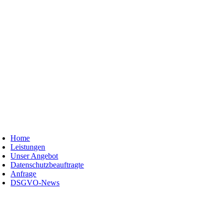
Skip
to
content
oggle
avigation
Home
Leistungen
Unser Angebot
Datenschutzbeauftragte
Anfrage
DSGVO-News