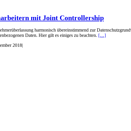
beitern mit Joint Controllership
merüberlassung harmonisch übereinstimmend zur Datenschutzgrundveror
enbezogenen Daten. Hier gilt es einiges zu beachten.
[…]
zember 2018
|
chutzexperten!