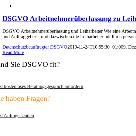
DSGVO Arbeitnehmerüberlassung zu Leihar
DSGVO Arbeitnehmerüberlassung und Leiharbeiter Wie eine Arbeitneh
und Auftraggeber – und dazwischen die Leiharbeiter mit Ihren person
Datenschutzbeauftragter DSGVO
2019-11-24T10:55:30+01:00
9. De
Read More
ind Sie DSGVO fit?
rmeiden Sie Abmahnungen und wechseln Sie zum zertifizierten Datens
tzt kostenloses Beratungsgespräch anfordern
ie haben Fragen?
tzen Sie unser Kontaktformular!
tzt Anfrage senden
x2-consulting GmbH
htenstr. 45