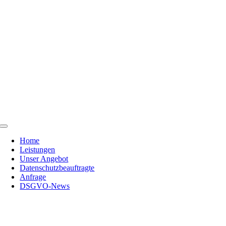
Skip
to
content
Toggle
Navigation
Home
Leistungen
Unser Angebot
Datenschutzbeauftragte
Anfrage
DSGVO-News